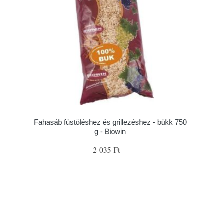
Fahasáb füstöléshez és grillezéshez - bükk 750
g - Biowin
2 035 Ft