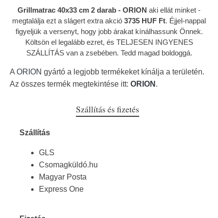
Grillmatrac 40x33 cm 2 darab - ORION
aki ellát minket
-
megtalálja ezt a slágert extra akció
3735 HUF Ft
. Éjjel-nappal
figyeljük a versenyt, hogy jobb árakat kínálhassunk Önnek.
Költsön el legalább ezret, és TELJESEN INGYENES
SZÁLLÍTÁS van a zsebében. Tedd magad boldoggá.
A
ORION
gyártó a legjobb termékeket kínálja a területén.
Az összes termék megtekintése itt:
ORION
.
Szállítás és fizetés
Szállítás
GLS
Csomagküldó.hu
Magyar Posta
Express One