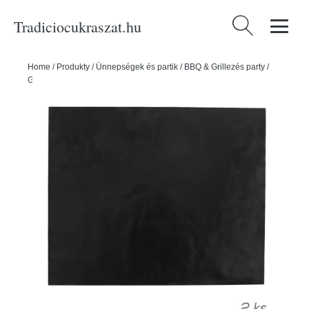
Tradiciocukraszat.hu
Keresés:
Home
/
Produkty
/
Ünnepségek és partik
/
BBQ & Grillezés party
/
Grillmatrac 40x33 cm 2 darab - ORION