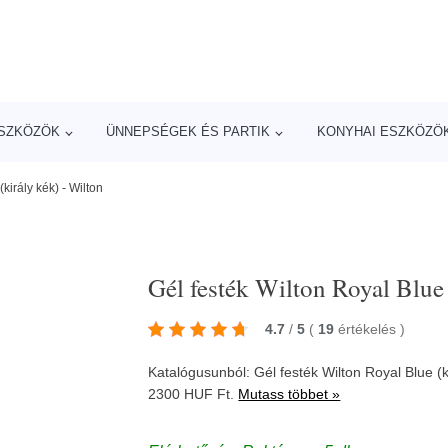
ESZKÖZÖK
ÜNNEPSÉGEK ÉS PARTIK
KONYHAI ESZKÖZÖ
király kék) - Wilton
Gél festék Wilton Royal Blue 
4.7
/
5
(
19
értékelés
)
Katalógusunból: Gél festék Wilton Royal Blue (k
2300 HUF Ft.
Mutass többet »