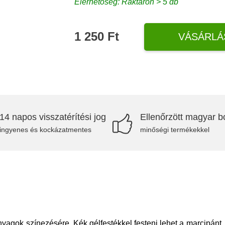
Elérhetőség: Raktáron > 5 db
1 250 Ft
VÁSÁRLÁ
14 napos visszatérítési jog
Ellenőrzött magyar bo
ingyenes és kockázatmentes
minőségi termékekkel
yagok színezésére. Kék gélfestékkel festeni lehet a marcipánt,