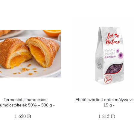
Termostabil narancsos
Ehető szárított erdei mályva vi
ümölcstöltelék 50% – 500 g -
15 g -
1 650 Ft
1 815 Ft