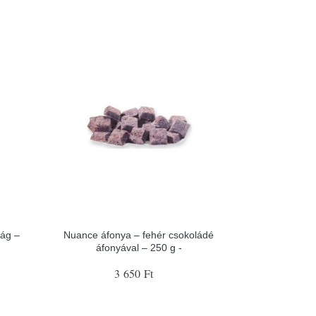
rág –
Nuance áfonya – fehér csokoládé
áfonyával – 250 g -
3 650 Ft