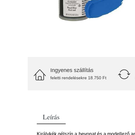
Ingyenes szállítás
feletti rendelésekre 18.750 Ft
Leírás
Királykék gélszín a bevonat és a modellező an