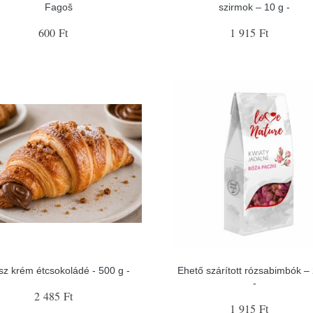
Fagoš
szirmok – 10 g -
600 Ft
1 915 Ft
sz krém étcsokoládé - 500 g -
Ehető szárított rózsabimbók –
-
2 485 Ft
1 915 Ft