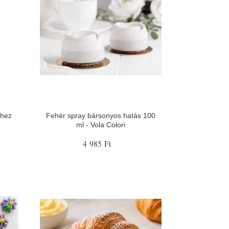
khez
Fehér spray bársonyos hatás 100
ml - Vola Colori
4 985 Ft