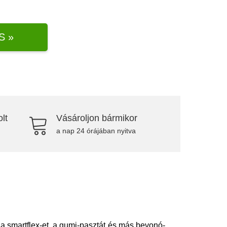
S »
lt
Vásároljon bármikor
a nap 24 órájában nyitva
 a smartflex-et, a gumi-pasztát és más bevonó-