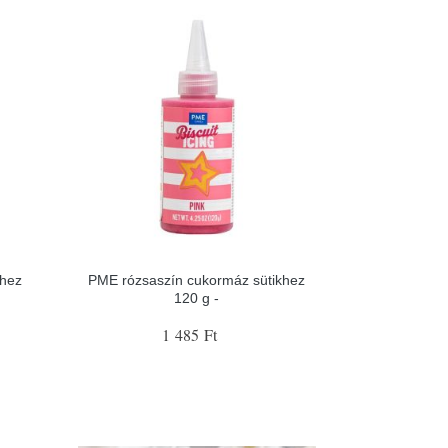
hez
PME rózsaszín cukormáz sütikhez
120 g -
1 485 Ft