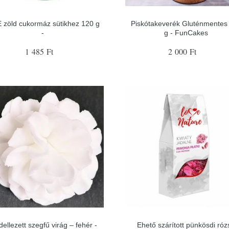
 zöld cukormáz sütikhez 120 g
Piskótakeverék Gluténmentes
-
g - FunCakes
1 485 Ft
2 000 Ft
ellezett szegfű virág – fehér -
Ehető szárított pünkösdi róz