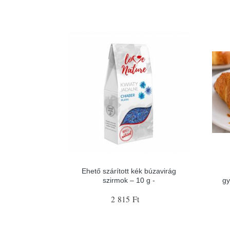
Ehető szárított kék búzavirág
szirmok – 10 g -
gy
2 815 Ft