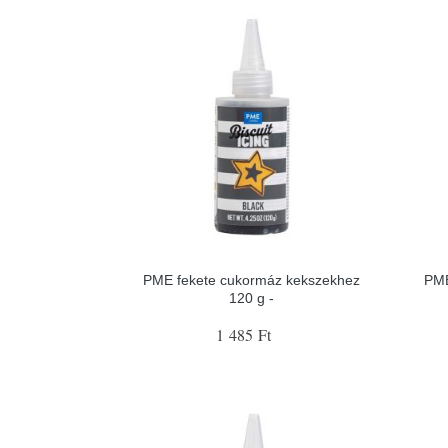
PME fekete cukormáz kekszekhez
PME
120 g -
1 485 Ft