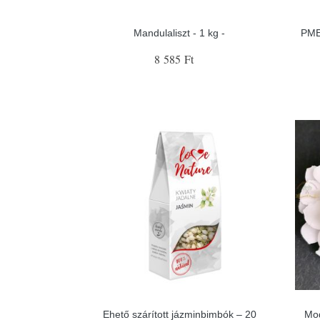
Mandulaliszt - 1 kg -
PME
8 585 Ft
Ehető szárított jázminbimbók – 20
Mod