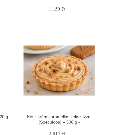
1 150 Ft
 20 g
Kész krém karamellás keksz ízzel
(Speculoos) – 500 g -
2 815 Ft