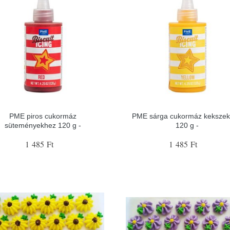
PME piros cukormáz
PME sárga cukormáz keksze
süteményekhez 120 g -
120 g -
1 485 Ft
1 485 Ft