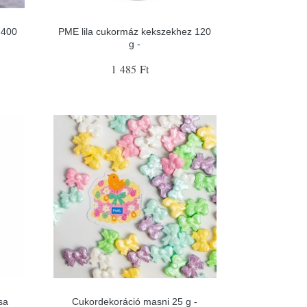
 400
PME lila cukormáz kekszekhez 120
g -
1 485 Ft
sa
Cukordekoráció masni 25 g -