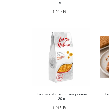
g -
1 650 Ft
Ehető szárított körömvirág szirom
Ké
– 20 g -
1 915 Ft