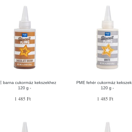
 barna cukormáz kekszekhez
PME fehér cukormáz kekszek
120 g -
120 g -
1 485 Ft
1 485 Ft