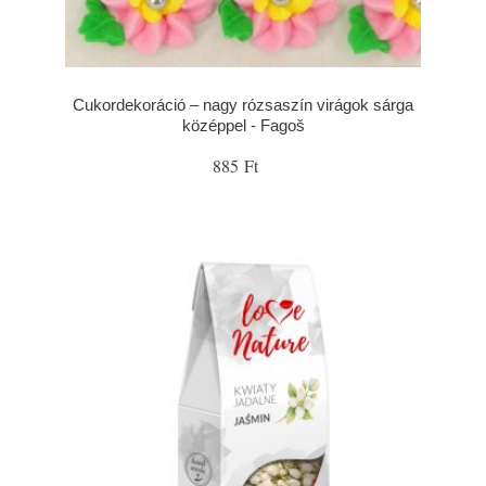
Cukordekoráció – nagy rózsaszín virágok sárga
középpel - Fagoš
885 Ft