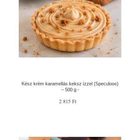
Kész krém karamellás keksz ízzel (Speculoos)
– 500 g -
2 815 Ft