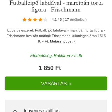
Futballcipő labdával - marcipán torta
figura - Frischmann
4.1
/
5
(
17
értékelés
)
Ebbe beleszeret: Futballcipő labdával - marcipán torta figura -
Frischmann kvalitás márkák
Frischmann
különleges áron 1515
HUF Ft.
Mutass többet »
Elérhetőség: Raktáron > 5 db
1 850 Ft
VÁSÁRLÁS »
Ingyenes szállítás