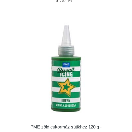
6 785 Ft
PME zöld cukormáz sütikhez 120 g -