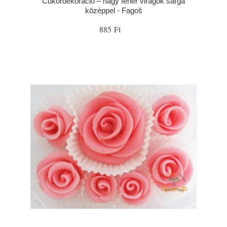
Cukordekoráció – nagy fehér virágok sárga
középpel - Fagoš
885 Ft