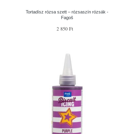
Tortadísz rózsa szett – rózsaszín rózsák -
Fagoš
2 850 Ft