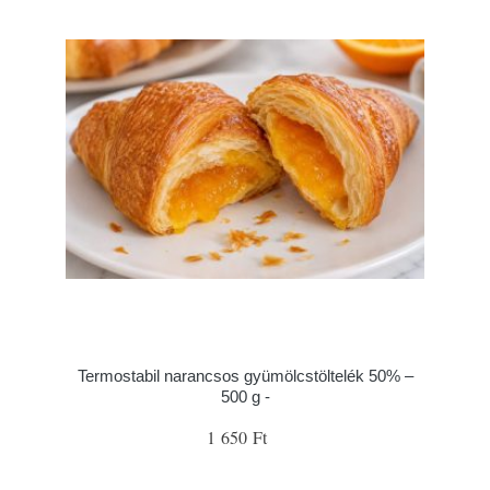
Termostabil narancsos gyümölcstöltelék 50% –
500 g -
1 650 Ft