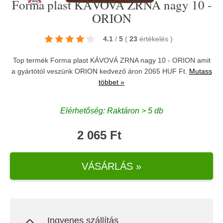
Forma plast KÁVOVÁ ZRNA nagy 10 -
ORION
4.1
/
5
(
23
értékelés
)
Top termék Forma plast KÁVOVÁ ZRNA nagy 10 - ORION amit
a gyártótól veszünk
ORION
kedvező áron 2065 HUF Ft.
Mutass
többet »
Elérhetőség: Raktáron > 5 db
2 065 Ft
VÁSÁRLÁS »
Ingyenes szállítás