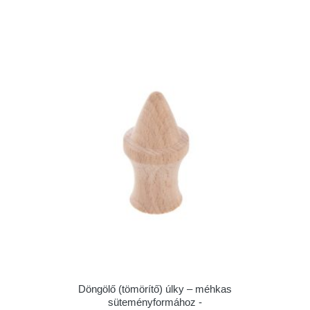
Döngölő (tömörítő) úlky – méhkas
süteményformához -