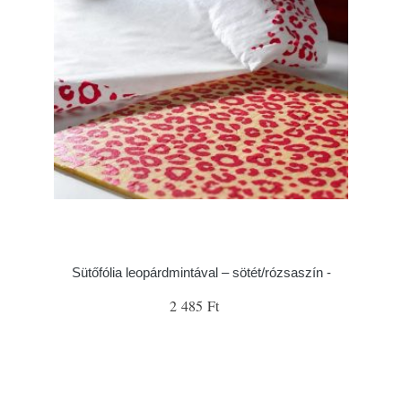
Sütőfólia leopárdmintával – sötét/rózsaszín -
2 485 Ft