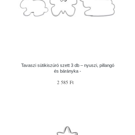
Tavaszi sütikiszúró szett 3 db – nyuszi, pillangó
és bárányka -
2 585 Ft