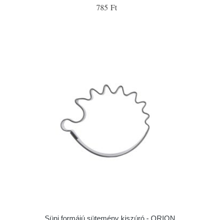
785 Ft
Süni formájú sütemény kiszúró - ORION