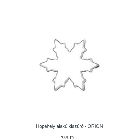
Hópehely alakú kiszúró - ORION
785 Ft