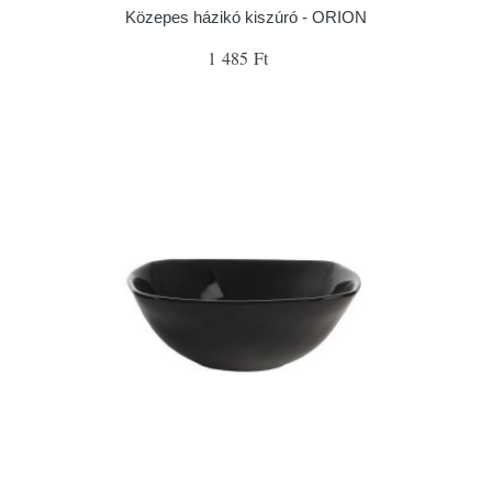
Közepes házikó kiszúró - ORION
1 485 Ft