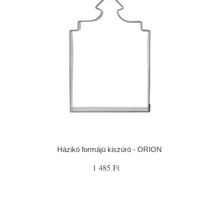
Házikó formájú kiszúró - ORION
1 485 Ft