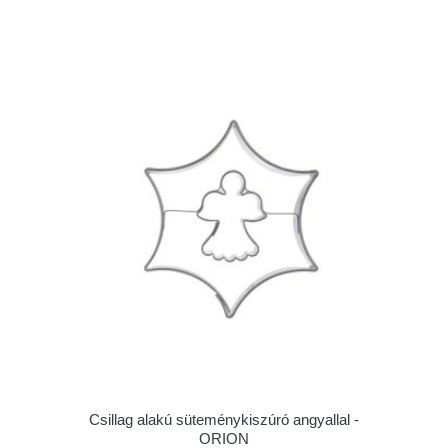
Csillag alakú süteménykiszúró angyallal -
ORION