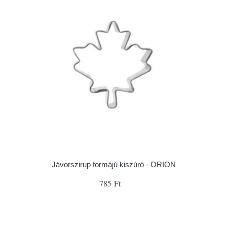
Jávorszirup formájú kiszúró - ORION
785 Ft