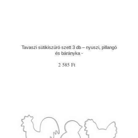
Tavaszi sütikiszúró szett 3 db – nyuszi, pillangó
és bárányka -
2 585 Ft