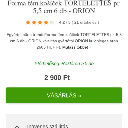
Forma fém košíček TORTELETTES pr.
5,5 cm 6 db - ORION
4.2
/
5
(
21
értékelés
)
Egyértelműen trendi Forma fém košíček TORTELETTES pr. 5,5
cm 6 db - ORION kivalitás gyártótól
ORION
különleges áron
2685 HUF Ft.
Mutass többet »
Elérhetőség: Raktáron > 5 db
2 900 Ft
VÁSÁRLÁS »
Ingyenes szállítás