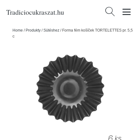
Tradiciocukraszat.hu
Keresés:
Home
/
Produkty
/
Sütéshez
/
Forma fém košíček TORTELETTES pr. 5,5
cm 6 db - ORION