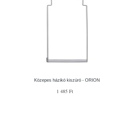
Közepes házikó kiszúró - ORION
1 485 Ft