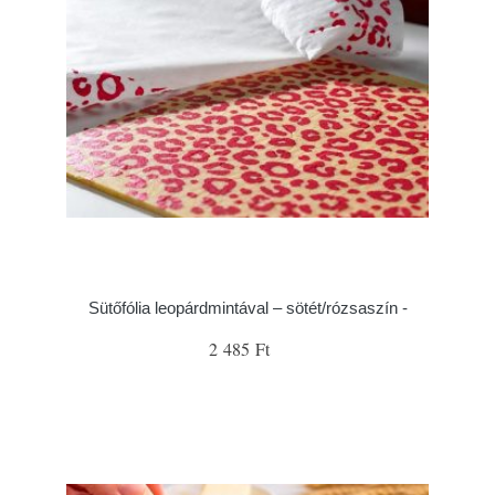
Sütőfólia leopárdmintával – sötét/rózsaszín -
2 485 Ft