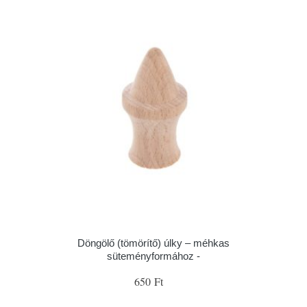
Döngölő (tömörítő) úlky – méhkas
süteményformához -
650 Ft