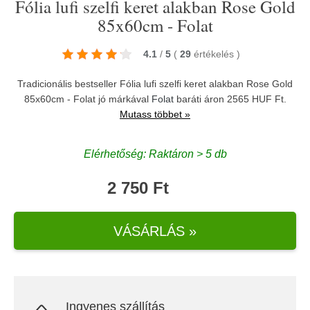
Fólia lufi szelfi keret alakban Rose Gold
85x60cm - Folat
4.1
/
5
(
29
értékelés
)
Tradicionális bestseller Fólia lufi szelfi keret alakban Rose Gold
85x60cm - Folat jó márkával
Folat
baráti áron 2565 HUF Ft.
Mutass többet »
Elérhetőség: Raktáron > 5 db
2 750 Ft
VÁSÁRLÁS »
Ingyenes szállítás