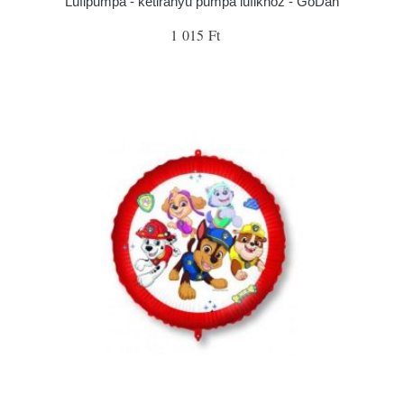
Lufipumpa - kétirányú pumpa lufikhoz - GoDan
1 015 Ft