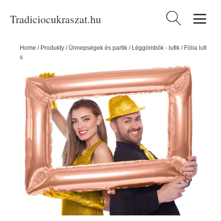
Tradiciocukraszat.hu
Keresés:
Home
/
Produkty
/
Ünnepségek és partik
/
Léggömbök - lufik
/
Fólia lufi
szelfi keret alakban Rose Gold 85x60cm - Folat