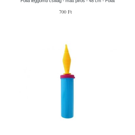
Fólia léggömb csillag - matt piros - 48 cm - Folat
700 Ft