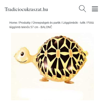
Tradiciocukraszat.hu
Keresés:
Home
/
Produkty
/
Ünnepségek és partik
/
Léggömbök - lufik
/
Fóliá
léggömb teknős 57 cm - BALONČ