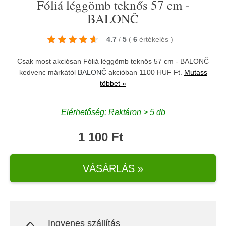
Fóliá léggömb teknős 57 cm -
BALONČ
4.7
/
5
(
6
értékelés
)
Csak most akciósan Fóliá léggömb teknős 57 cm - BALONČ
kedvenc márkától
BALONČ
akcióban 1100 HUF Ft.
Mutass
többet »
Elérhetőség: Raktáron > 5 db
1 100 Ft
VÁSÁRLÁS »
Ingyenes szállítás