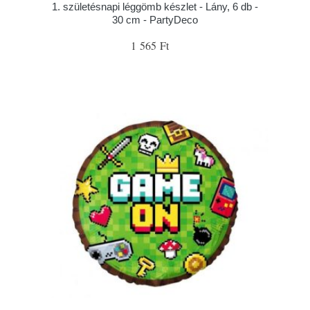
1. születésnapi léggömb készlet - Lány, 6 db -
30 cm - PartyDeco
1 565 Ft