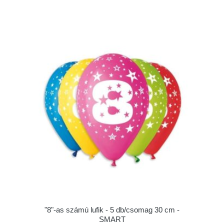
"8"-as számú lufik - 5 db/csomag 30 cm -
SMART