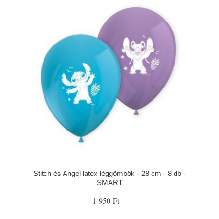
Stitch és Angel latex léggömbök - 28 cm - 8 db -
SMART
1 950 Ft