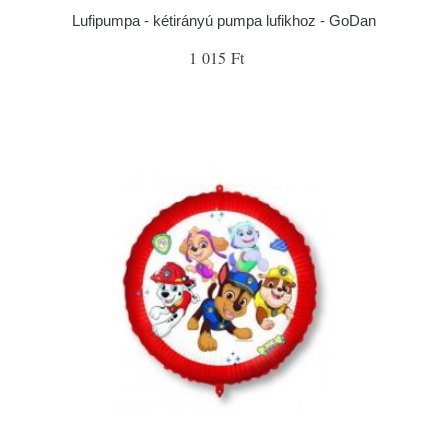
Lufipumpa - kétirányú pumpa lufikhoz - GoDan
1 015 Ft