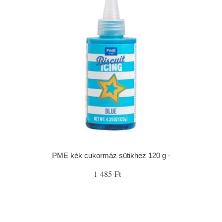
PME kék cukormáz sütikhez 120 g -
1 485 Ft