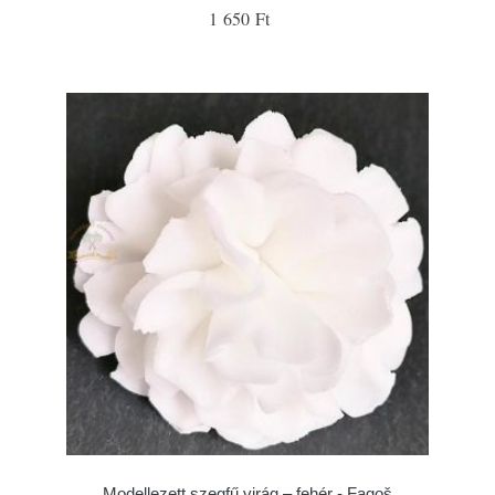
1 650 Ft
Modellezett szegfű virág – fehér - Fagoš