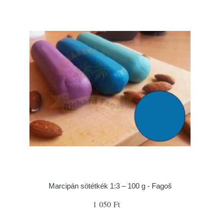
Marcipán sötétkék 1:3 – 100 g - Fagoš
1 050 Ft