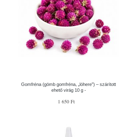
Gomfréna (gömb gomfréna, „lóhere”) – szárított
ehető virág 10 g -
1 650 Ft