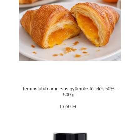
Termostabil narancsos gyümölcstöltelék 50% –
500 g -
1 650 Ft