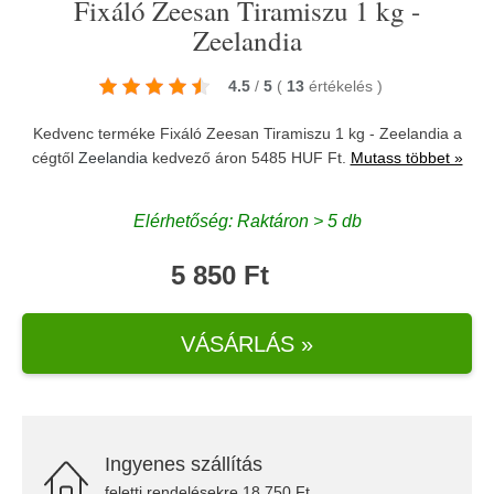
Fixáló Zeesan Tiramiszu 1 kg -
Zeelandia
4.5
/
5
(
13
értékelés
)
Kedvenc terméke Fixáló Zeesan Tiramiszu 1 kg - Zeelandia a
cégtől
Zeelandia
kedvező áron 5485 HUF Ft.
Mutass többet »
Elérhetőség: Raktáron > 5 db
5 850 Ft
VÁSÁRLÁS »
Ingyenes szállítás
feletti rendelésekre 18.750 Ft