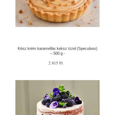
Kész krém karamellás keksz ízzel (Speculoos)
– 500 g -
2 815 Ft