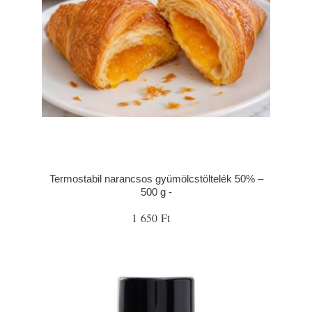
Termostabil narancsos gyümölcstöltelék 50% –
500 g -
1 650 Ft