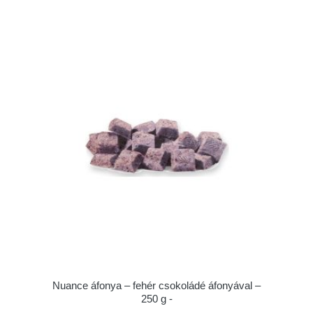
Nuance áfonya – fehér csokoládé áfonyával –
250 g -