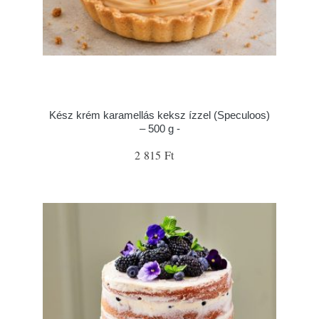
Kész krém karamellás keksz ízzel (Speculoos)
– 500 g -
2 815 Ft