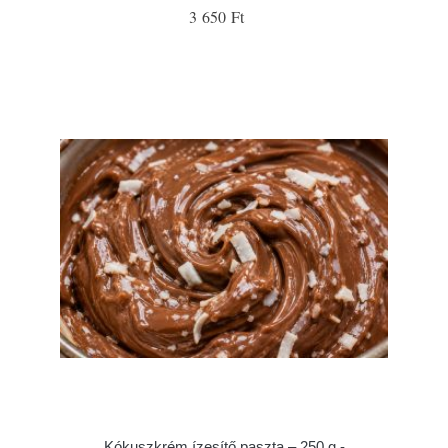
3 650 Ft
Kókuszkrém ízesítő paszta – 250 g -