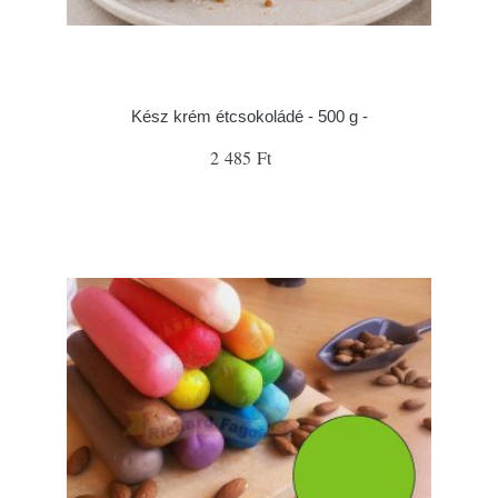
Kész krém étcsokoládé - 500 g -
2 485 Ft