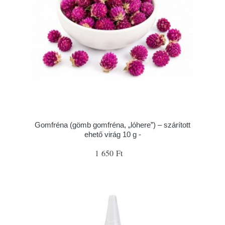
Gomfréna (gömb gomfréna, „lóhere”) – szárított
ehető virág 10 g -
1 650 Ft