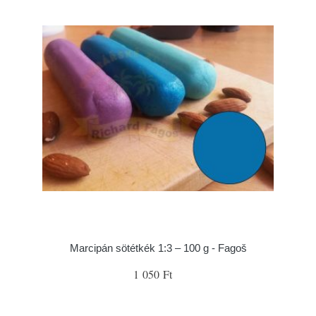
Marcipán sötétkék 1:3 – 100 g - Fagoš
1 050 Ft