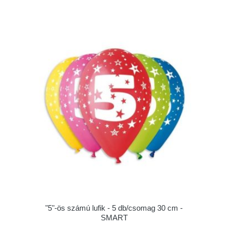
"5"-ös számú lufik - 5 db/csomag 30 cm -
SMART