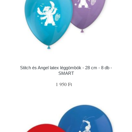
Stitch és Angel latex léggömbök - 28 cm - 8 db -
SMART
1 950 Ft