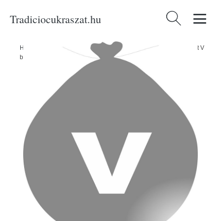
Tradiciocukraszat.hu
Keresés:
Home
/
Produkty
/
Ünnepségek és partik
/
Léggömbök - lufik
/
Ezüst V
betűs léggömb -