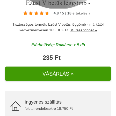
Ezüst V betűs léggömb -
4.8
/
5
(
18
értékelés
)
Tisztességes termék, Ezüst V betűs léggömb - márkától
kedvezményesen 165 HUF Ft.
Mutass többet »
Elérhetőség: Raktáron > 5 db
235 Ft
VÁSÁRLÁS »
Ingyenes szállítás
feletti rendelésekre 18.750 Ft