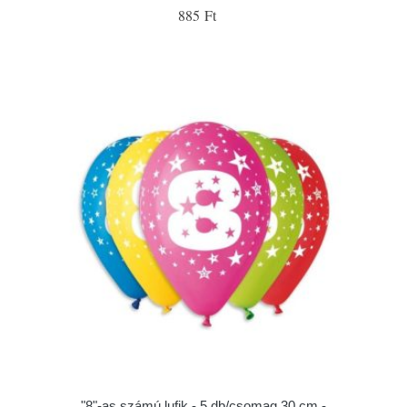
885 Ft
"8"-as számú lufik - 5 db/csomag 30 cm -