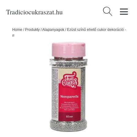
Tradiciocukraszat.hu
Keresés:
Home
/
Produkty
/
Alapanyagok
/
Ezüst színű ehető cukor dekoráció -
mini gyöngyök 80 g - FunCakes