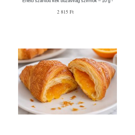
Ehető szárított kék búzavirág szirmok – 10 g -
2 815 Ft