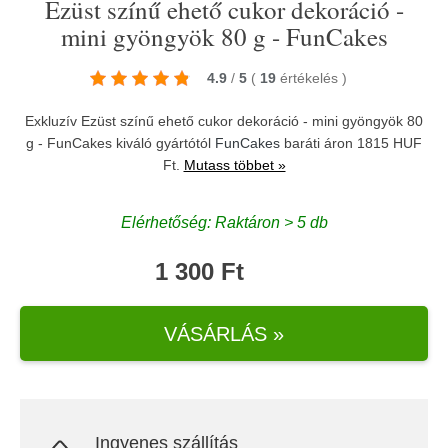
Ezüst színű ehető cukor dekoráció -
mini gyöngyök 80 g - FunCakes
4.9
/
5
(
19
értékelés
)
Exkluzív Ezüst színű ehető cukor dekoráció - mini gyöngyök 80
g - FunCakes kiváló gyártótól
FunCakes
baráti áron 1815 HUF
Ft.
Mutass többet »
Elérhetőség: Raktáron > 5 db
1 300 Ft
VÁSÁRLÁS »
Ingyenes szállítás