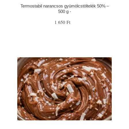
Termostabil narancsos gyümölcstöltelék 50% –
500 g -
1 650 Ft