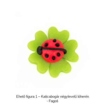
Ehető figura 1 – Katicabogár négylevelű lóherén
- Fagoš