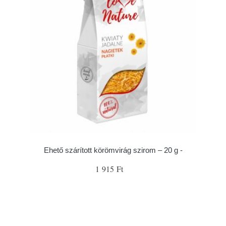
Ehető szárított körömvirág szirom – 20 g -
1 915 Ft