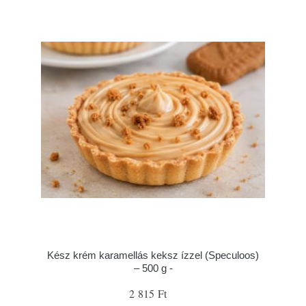
Kész krém karamellás keksz ízzel (Speculoos)
– 500 g -
2 815 Ft