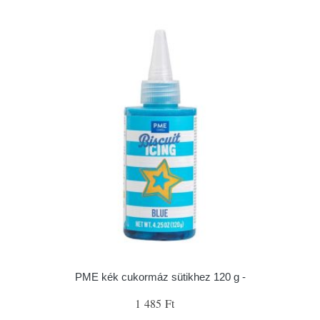
PME kék cukormáz sütikhez 120 g -
1 485 Ft