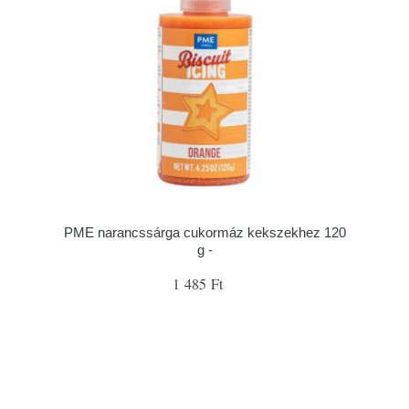
PME narancssárga cukormáz kekszekhez 120
g -
1 485 Ft