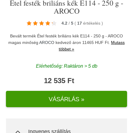
Étel festék briliáns kék E114 - 250 g -
AROCO
4.2
/
5
(
17
értékelés
)
Bevált termék Étel festék briliáns kék E114 - 250 g - AROCO
magas minőség
AROCO
kedvező áron 11465 HUF Ft.
Mutass
többet »
Elérhetőség: Raktáron > 5 db
12 535 Ft
VÁSÁRLÁS »
Ingyenes szállítás