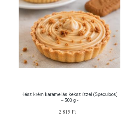
Kész krém karamellás keksz ízzel (Speculoos)
– 500 g -
2 815 Ft