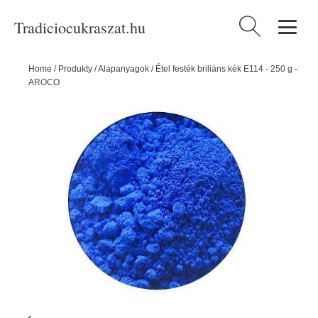
Tradiciocukraszat.hu
Keresés:
Home
/
Produkty
/
Alapanyagok
/
Étel festék briliáns kék E114 - 250 g -
AROCO