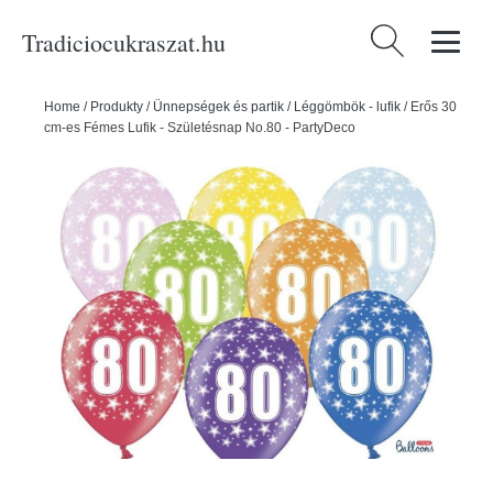
Tradiciocukraszat.hu
Keresés:
Home
/
Produkty
/
Ünnepségek és partik
/
Léggömbök - lufik
/
Erős 30
cm-es Fémes Lufik - Születésnap No.80 - PartyDeco