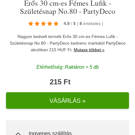
Erős 30 cm-es Fémes Lufik -
Születésnap No.80 - PartyDeco
4.9
/
5
(
8
értékelés
)
Nagyon kedvelt termék Erős 30 cm-es Fémes Lufik -
Születésnap No.80 - PartyDeco kedvenc márkától
PartyDeco
akcióban 215 HUF Ft.
Mutass többet »
Elérhetőség: Raktáron > 5 db
215 Ft
VÁSÁRLÁS »
Ingyenes szállítás