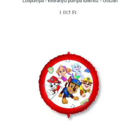
Lufipumpa - kétirányú pumpa lufikhoz - GoDan
1 015 Ft