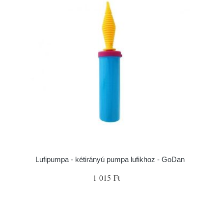
Lufipumpa - kétirányú pumpa lufikhoz - GoDan
1 015 Ft