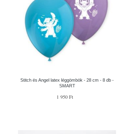
Stitch és Angel latex léggömbök - 28 cm - 8 db -
SMART
1 950 Ft