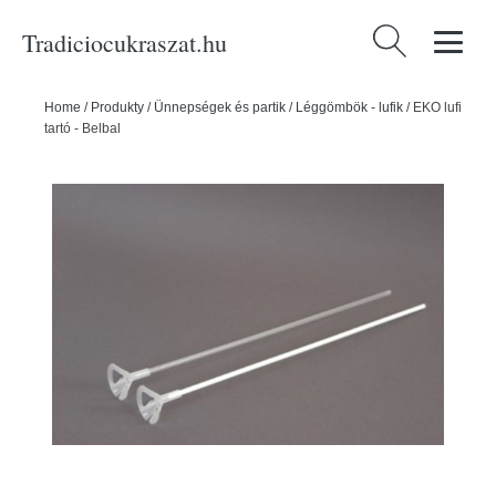
Tradiciocukraszat.hu
Keresés:
Home
/
Produkty
/
Ünnepségek és partik
/
Léggömbök - lufik
/
EKO lufi
tartó - Belbal