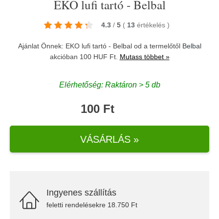
EKO lufi tartó - Belbal
4.3
/
5
(
13
értékelés
)
Ajánlat Önnek: EKO lufi tartó - Belbal od a termelőtől
Belbal
akcióban 100 HUF Ft.
Mutass többet »
Elérhetőség: Raktáron > 5 db
100 Ft
VÁSÁRLÁS »
Ingyenes szállítás
feletti rendelésekre 18.750 Ft