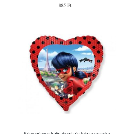
885 Ft
Képregényes katicabogár és fekete macska