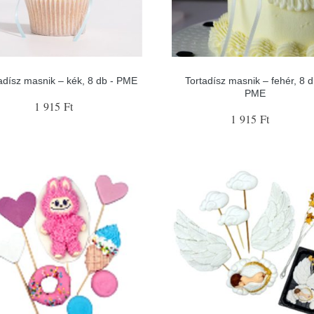
adísz masnik – kék, 8 db - PME
Tortadísz masnik – fehér, 8 d
PME
1 915 Ft
1 915 Ft