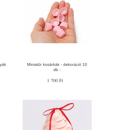
tyák
Miniatűr kosárkák - dekoráció 10
db -
1 700 Ft