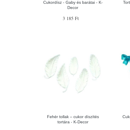
Cukordísz - Gaby és barátai - K-
Tor
Decor
3 185 Ft
Fehér tollak – cukor díszítés
Cuk
tortára - K-Decor