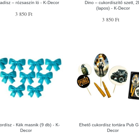
tadísz – rózsaszín ló - K-Decor
Dino – cukordíszítő szett, 
(lapos) - K-Decor
3 850 Ft
3 850 Ft
ordísz - Kék masnik (9 db) - K-
Ehető cukordísz tortára Pub G 
Decor
Decor