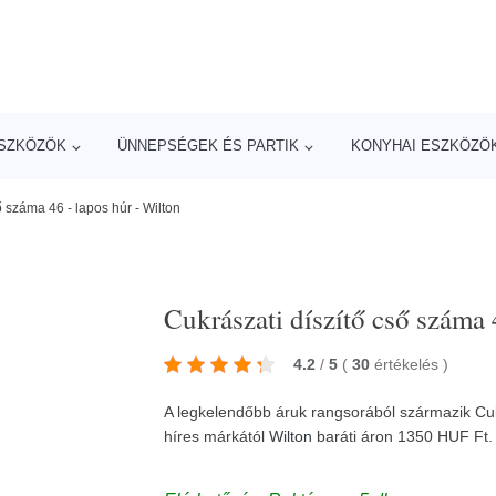
ESZKÖZÖK
ÜNNEPSÉGEK ÉS PARTIK
KONYHAI ESZKÖZÖ
ő száma 46 - lapos húr - Wilton
Cukrászati díszítő cső száma 
4.2
/
5
(
30
értékelés
)
A legkelendőbb áruk rangsorából származik Cukr
híres márkától
Wilton
baráti áron 1350 HUF Ft