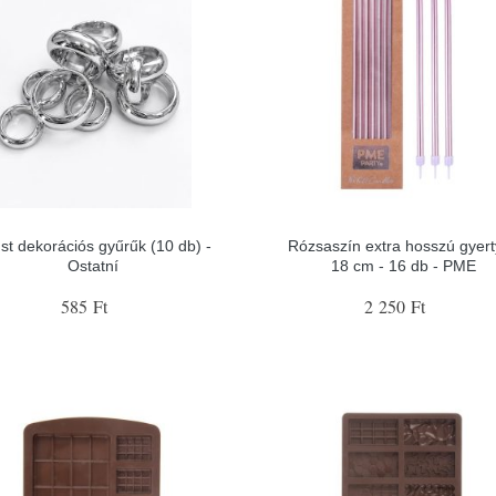
st dekorációs gyűrűk (10 db) -
Rózsaszín extra hosszú gyer
Ostatní
18 cm - 16 db - PME
585 Ft
2 250 Ft