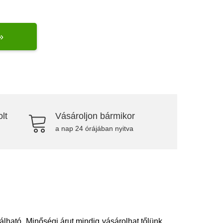
»
lt
Vásároljon bármikor
a nap 24 órájában nyitva
lható. Minőségi árut mindig vásárolhat tőlünk