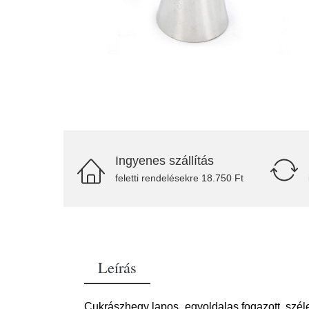
Ingyenes szállítás
feletti rendelésekre 18.750 Ft
Leírás
Cukrászhegy lapos, egyoldalas fogazott, szél