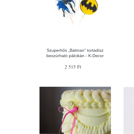
Szuperhős „Batman” tortadísz
beszúrható pálcikán - K-Decor
2 515 Ft