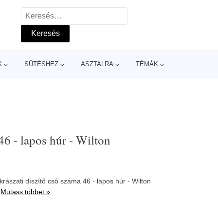
Keresés:
K
SÜTÉSHEZ
ASZTALRA
TÉMÁK
46 - lapos húr - Wilton
ászati díszítő cső száma 46 - lapos húr - Wilton
.
Mutass többet »