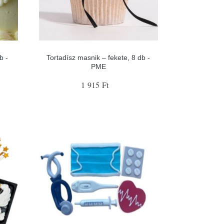
b -
Tortadísz masnik – fekete, 8 db -
PME
1 915 Ft