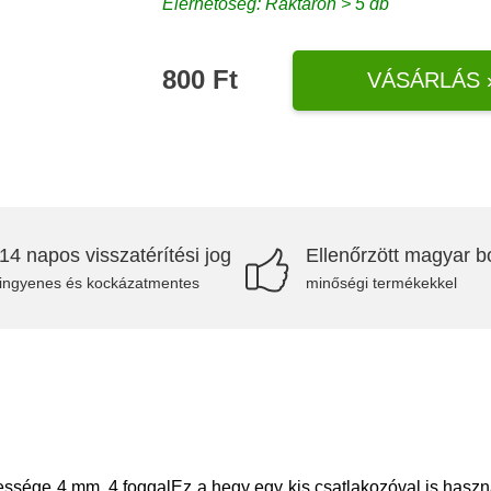
Elérhetőség: Raktáron > 5 db
800 Ft
VÁSÁRLÁS 
14 napos visszatérítési jog
Ellenőrzött magyar bo
ingyenes és kockázatmentes
minőségi termékekkel
essége 4 mm, 4 foggalEz a hegy egy kis csatlakozóval is haszná