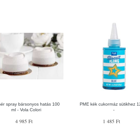
ér spray bársonyos hatás 100
PME kék cukormáz sütikhez 1
ml - Vola Colori
-
4 985 Ft
1 485 Ft