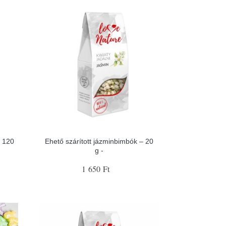
 120
Ehető szárított jázminbimbók – 20
g -
1 650 Ft