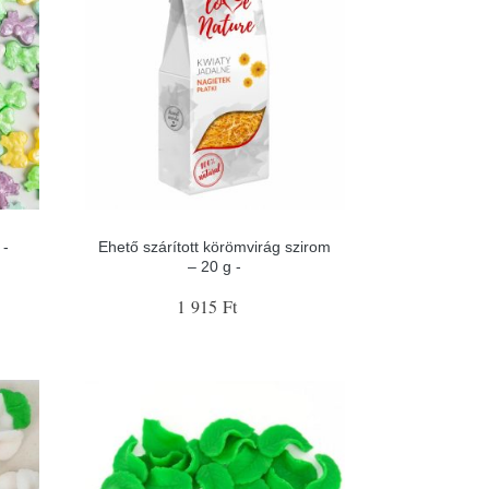
 -
Ehető szárított körömvirág szirom
– 20 g -
1 915 Ft