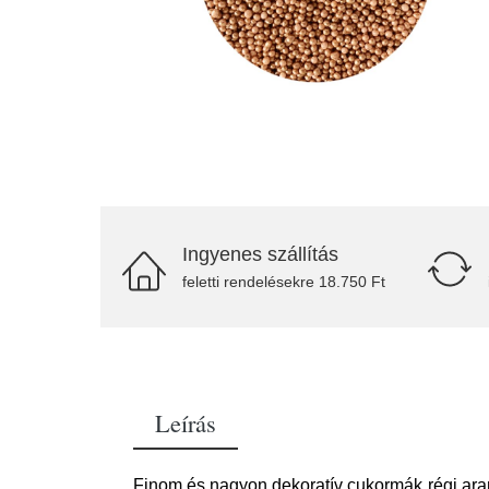
Ingyenes szállítás
feletti rendelésekre 18.750 Ft
Leírás
Finom és nagyon dekoratív cukormák régi ara