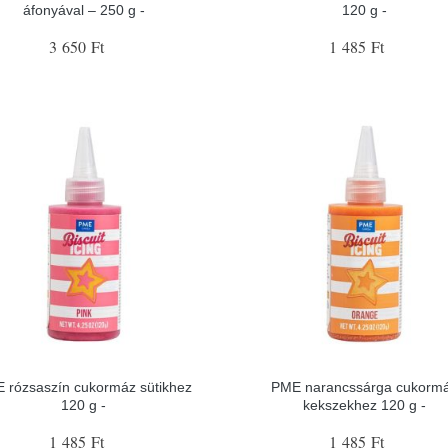
áfonyával – 250 g -
120 g -
3 650 Ft
1 485 Ft
 rózsaszín cukormáz sütikhez
PME narancssárga cukorm
120 g -
kekszekhez 120 g -
1 485 Ft
1 485 Ft