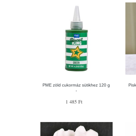
PME zöld cukormáz sütikhez 120 g
Pis
-
1 485 Ft