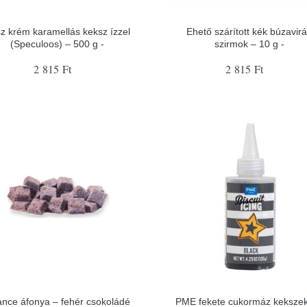
z krém karamellás keksz ízzel
Ehető szárított kék búzavir
(Speculoos) – 500 g -
szirmok – 10 g -
2 815 Ft
2 815 Ft
nce áfonya – fehér csokoládé
PME fekete cukormáz keksze