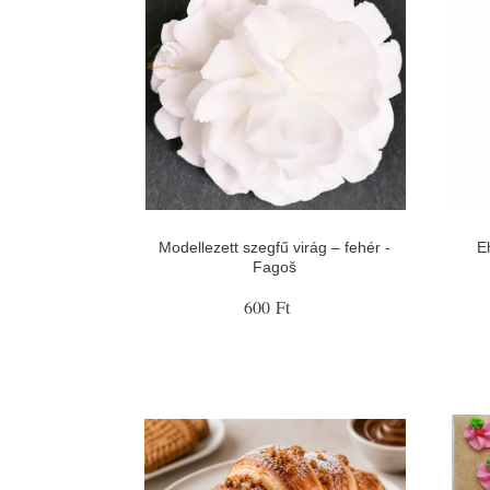
Modellezett szegfű virág – fehér -
E
Fagoš
600 Ft