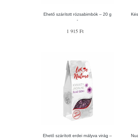
Ehető szárított rózsabimbók – 20 g
Kés
-
1 915 Ft
Ehető szárított erdei mályva virág –
Nua