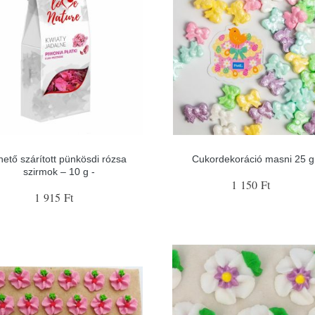
hető szárított pünkösdi rózsa
Cukordekoráció masni 25 g
szirmok – 10 g -
1 150 Ft
1 915 Ft