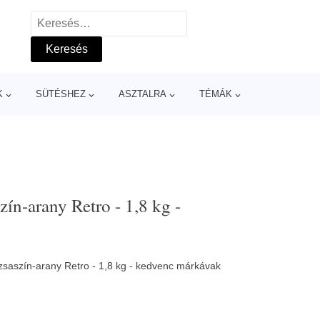
Keresés:
K
SÜTÉSHEZ
ASZTALRA
TÉMÁK
ín-arany Retro - 1,8 kg -
zsaszín-arany Retro - 1,8 kg - kedvenc márkávak