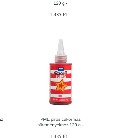
120 g -
1 485 Ft
áz
PME piros cukormáz
süteményekhez 120 g -
1 485 Ft