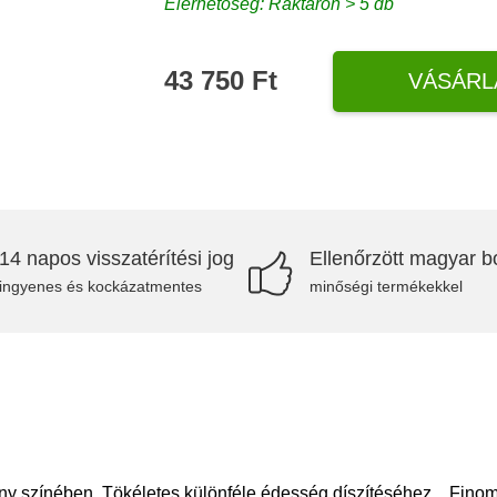
Elérhetőség: Raktáron > 5 db
43 750 Ft
VÁSÁRL
14 napos visszatérítési jog
Ellenőrzött magyar bo
ingyenes és kockázatmentes
minőségi termékekkel
ny színében. Tökéletes különféle édesség díszítéséhez. Finom,