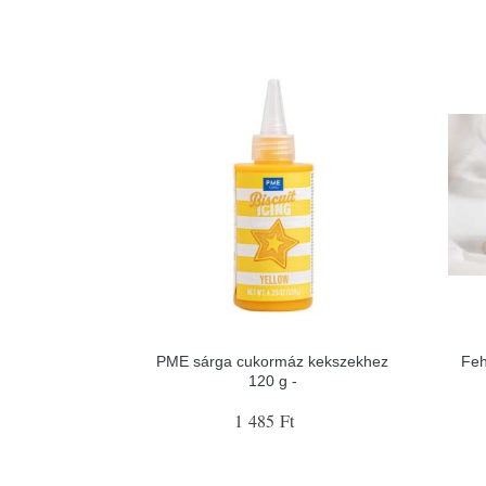
PME sárga cukormáz kekszekhez
Feh
120 g -
1 485 Ft