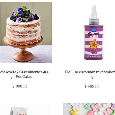
kótakeverék Gluténmentes 400
PME lila cukormáz kekszekhez
g - FunCakes
g -
2 000 Ft
1 485 Ft