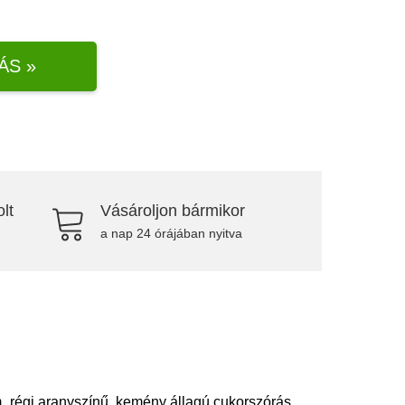
ÁS »
lt
Vásároljon bármikor
a nap 24 órájában nyitva
 régi aranyszínű, kemény állagú cukorszórás,