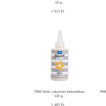
15 g -
1 815 Ft
PME fehér cukormáz kekszekhez
PME
120 g -
1 485 Ft