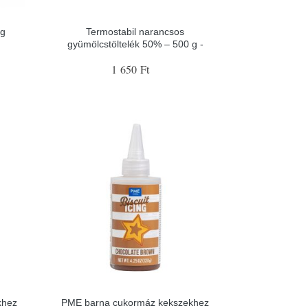
ág
Termostabil narancsos
gyümölcstöltelék 50% – 500 g -
1 650 Ft
khez
PME barna cukormáz kekszekhez