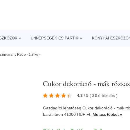
ESZKÖZÖK
ÜNNEPSÉGEK ÉS PARTIK
KONYHAI ESZKÖZÖ
zín-arany Retro - 1,8 kg -
Cukor dekoráció - mák rózsasz
4.3
/
5
(
23
értékelés
)
Gazdagító lehetőség Cukor dekoráció - mák ró
baráti áron 41000 HUF Ft.
Mutass többet »