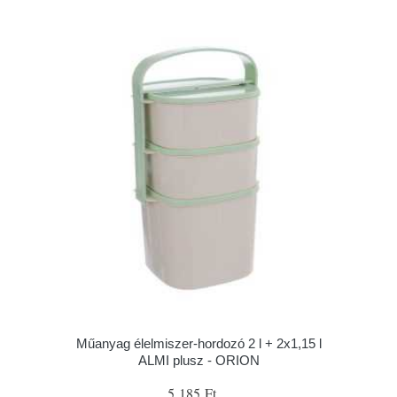
Műanyag élelmiszer-hordozó 2 l + 2x1,15 l
ALMI plusz - ORION
5 185 Ft