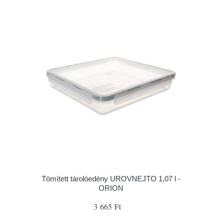
Tömített tárolóedény UROVNEJTO 1,07 l -
ORION
3 665 Ft