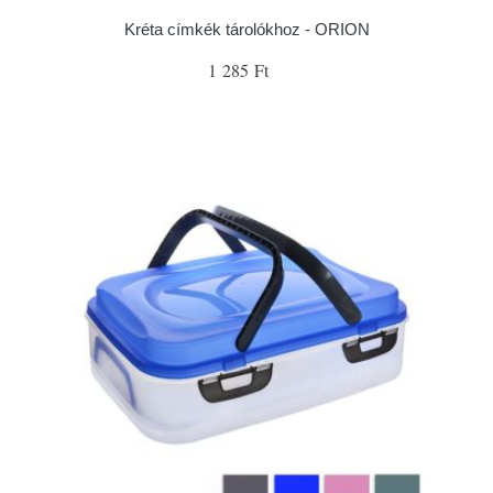
Kréta címkék tárolókhoz - ORION
1 285 Ft