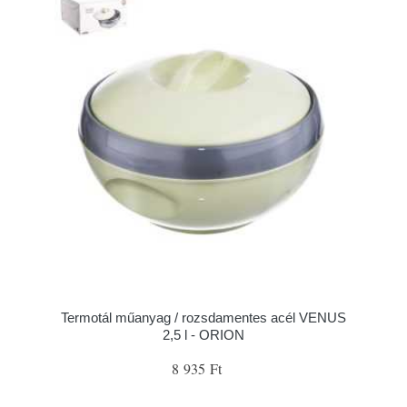
Termotál műanyag / rozsdamentes acél VENUS
2,5 l - ORION
8 935 Ft