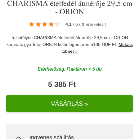
CHARISMA ételfedél átmérője 29,5 cm
- ORION
4.1
/
5
(
9
értékelés
)
Tekintélyes CHARISMA ételfedél átmérője 29,5 cm - ORION
kedvenc gyártótól
ORION
különleges áron 5185 HUF Ft.
Mutass
többet »
Elérhetőség: Raktáron > 5 db
5 385 Ft
VÁSÁRLÁS »
Ingyenes szállítás