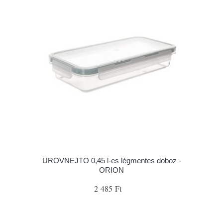
UROVNEJTO 0,45 l-es légmentes doboz -
ORION
2 485 Ft