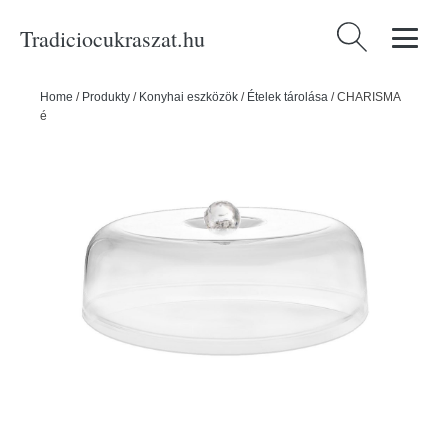
Tradiciocukraszat.hu
Keresés:
Home
/
Produkty
/
Konyhai eszközök
/
Ételek tárolása
/
CHARISMA
ételfedél átmérője 29,5 cm - ORION