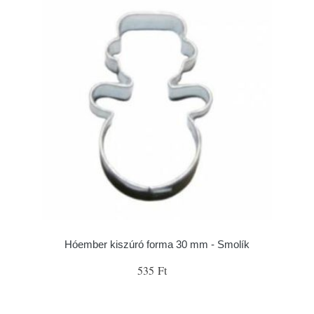
Hóember kiszúró forma 30 mm - Smolík
535 Ft