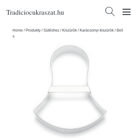
Tradiciocukraszat.hu
Keresés:
Home
/
Produkty
/
Sütéshez
/
Kiszúrók
/
Karácsonyi kiszúrók
/
Bell
süteményes formázó - Smolík