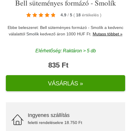
Bell süteményes formázó - Smolík
4.9
/
5
(
18
értékelés
)
Ebbe beleszeret: Bell süteményes formázó - Smolík a kedvenc
válalattól
Smolík
kedvező áron 1000 HUF Ft.
Mutass többet »
Elérhetőség: Raktáron > 5 db
835 Ft
VÁSÁRLÁS »
Ingyenes szállítás
feletti rendelésekre 18.750 Ft