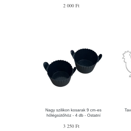
2 000 Ft
Nagy szilikon kosarak 9 cm-es
Tav
hőlégsütőhöz - 4 db - Ostatní
3 250 Ft