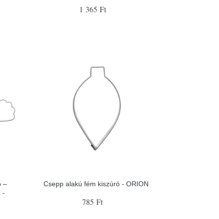
1 365 Ft
b –
Csepp alakú fém kiszúró - ORION
 -
785 Ft