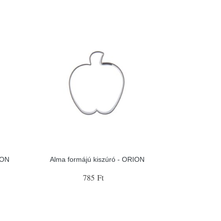
ION
Alma formájú kiszúró - ORION
785 Ft