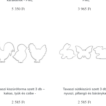
5 350 Ft
3 965 Ft
aszi kiszúróforma szett 3 db –
Tavaszi sütikiszúró szett 3 d
kakas, tyúk és csibe -
nyuszi, pillangó és bárányka
2 585 Ft
2 585 Ft