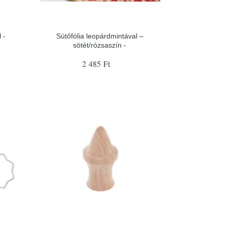
 -
Sütőfólia leopárdmintával –
sötét/rózsaszín -
2 485 Ft