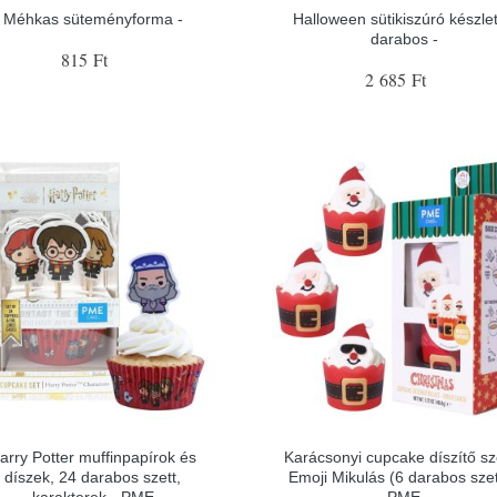
Méhkas süteményforma -
Halloween sütikiszúró készlet
darabos -
815 Ft
2 685 Ft
arry Potter muffinpapírok és
Karácsonyi cupcake díszítő sze
díszek, 24 darabos szett,
Emoji Mikulás (6 darabos szet
karakterek - PME
PME