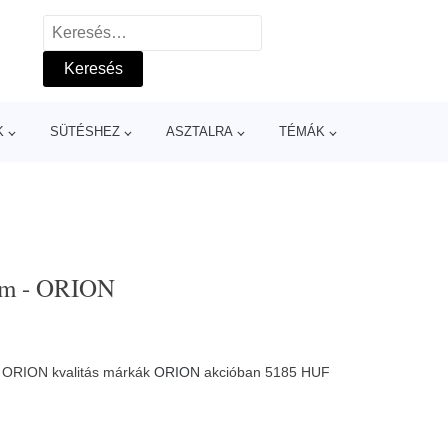
Keresés:
K
SÜTÉSHEZ
ASZTALRA
TÉMÁK
 cm - ORION
 - ORION kvalitás márkák
ORION
akcióban 5185 HUF