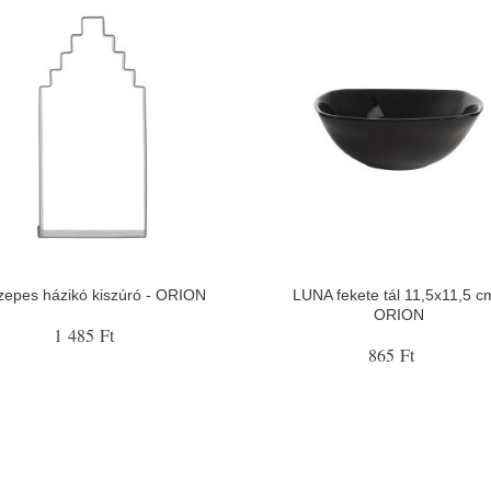
zepes házikó kiszúró - ORION
LUNA fekete tál 11,5x11,5 c
ORION
1 485 Ft
865 Ft