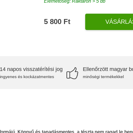
Elérhetőség: Raktáron > 5 db
5 800 Ft
VÁSÁRLÁ
14 napos visszatérítési jog
Ellenőrzött magyar bo
ingyenes és kockázatmentes
minőségi termékekkel
formájú. Könnyű és tapadásmentes, a tészta nem ragad le benn