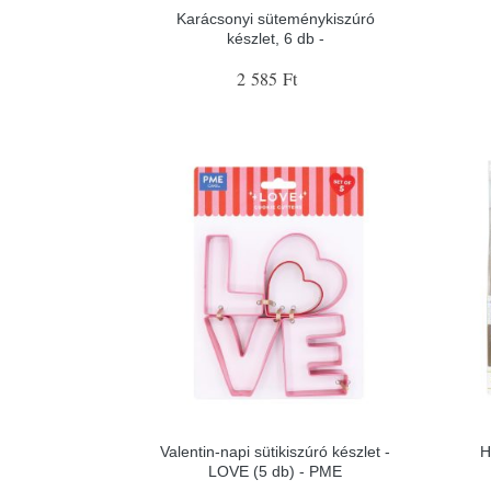
Karácsonyi süteménykiszúró
készlet, 6 db -
2 585 Ft
Valentin-napi sütikiszúró készlet -
H
LOVE (5 db) - PME