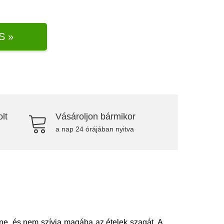
S »
lt
Vásároljon bármikor
a nap 24 órájában nyitva
e, és nem szívja magába az ételek szagát. A