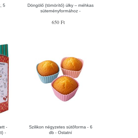
, 5
Döngölő (tömörítő) úlky – méhkas
süteményformához -
650 Ft
tt -
Szilikon négyzetes sütőforma - 6
t) -
db - Ostatní