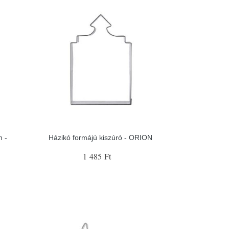
m -
Házikó formájú kiszúró - ORION
1 485 Ft