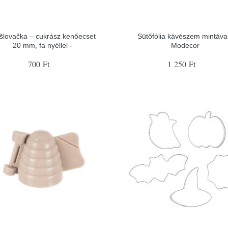
šlovačka – cukrász kenőecset
Sütőfólia kávészem mintával
20 mm, fa nyéllel -
Modecor
700 Ft
1 250 Ft