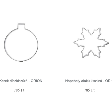
Kerek díszkiszúró - ORION
Hópehely alakú kiszúró - OR
785 Ft
785 Ft