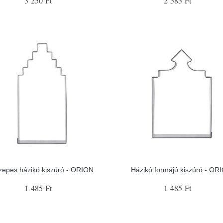
3 250 Ft
2 585 Ft
zepes házikó kiszúró - ORION
Házikó formájú kiszúró - OR
1 485 Ft
1 485 Ft