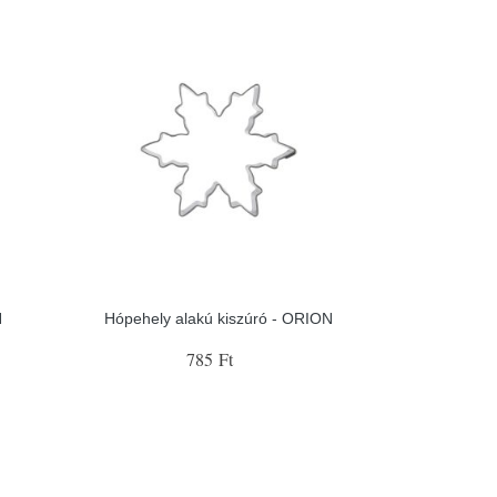
N
Hópehely alakú kiszúró - ORION
785 Ft