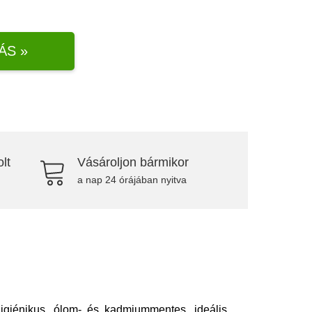
ÁS »
lt
Vásároljon bármikor
a nap 24 órájában nyitva
Higiénikus, ólom- és kadmiummentes, ideális