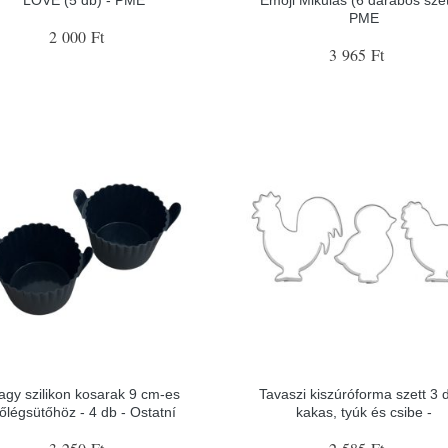
PME
2 000 Ft
3 965 Ft
agy szilikon kosarak 9 cm-es
Tavaszi kiszúróforma szett 3 
őlégsütőhöz - 4 db - Ostatní
kakas, tyúk és csibe -