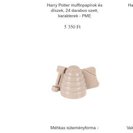
Harry Potter muffinpapírok és
Ha
díszek, 24 darabos szett,
karakterek - PME
5 350 Ft
Méhkas süteményforma -
Val