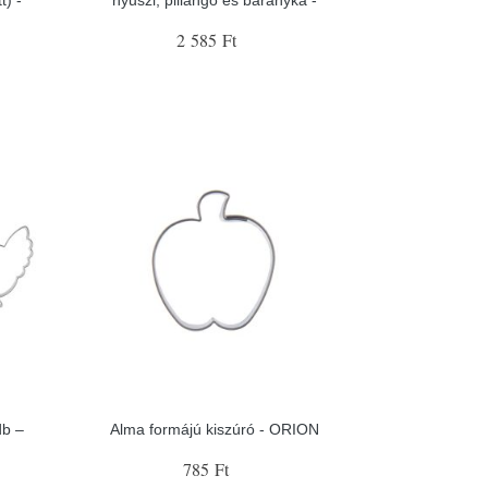
2 585 Ft
db –
Alma formájú kiszúró - ORION
785 Ft