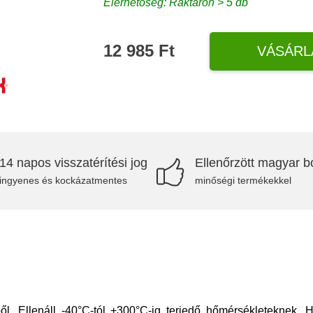
Elérhetőség: Raktáron > 5 db
12 985 Ft
VÁSÁRL
14 napos visszatérítési jog
Ellenőrzött magyar bo
ingyenes és kockázatmentes
minőségi termékekkel
ől. Ellenáll -40°C-tól +300°C-ig terjedő hőmérsékleteknek. 