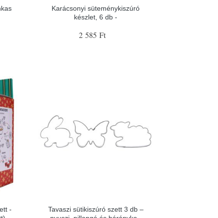
hkas
Karácsonyi süteménykiszúró
készlet, 6 db -
2 585 Ft
tt -
Tavaszi sütikiszúró szett 3 db –
t) -
nyuszi, pillangó és bárányka -