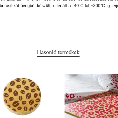
orosilikát üvegből készült, ellenáll a -40°C-tól +300°C-ig te
Hasonló termékek