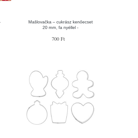
–
Mašlovačka – cukrász kenőecset
20 mm, fa nyéllel -
700 Ft