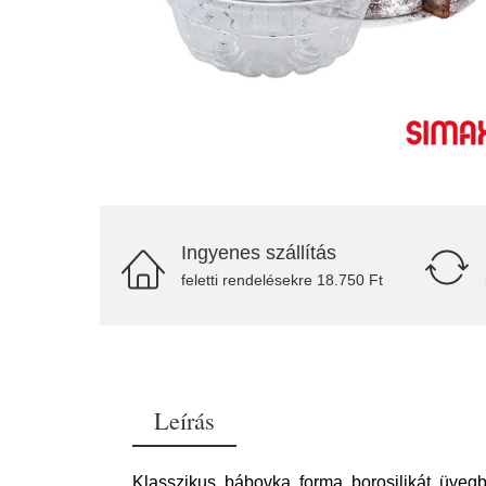
Ingyenes szállítás
feletti rendelésekre 18.750 Ft
Leírás
Klasszikus bábovka forma borosilikát üvegb