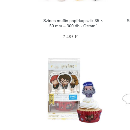
Színes muffin papírkapszlik 35 ×
S
50 mm – 300 db - Ostatní
7 485 Ft