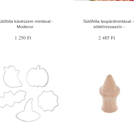
ütőfólia kávészem mintával -
Sütőfólia leopárdmintával 
Modecor
sötét/rózsaszín -
1 250 Ft
2 485 Ft