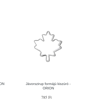
ION
Jávorszirup formájú kiszúró -
ORION
785 Ft