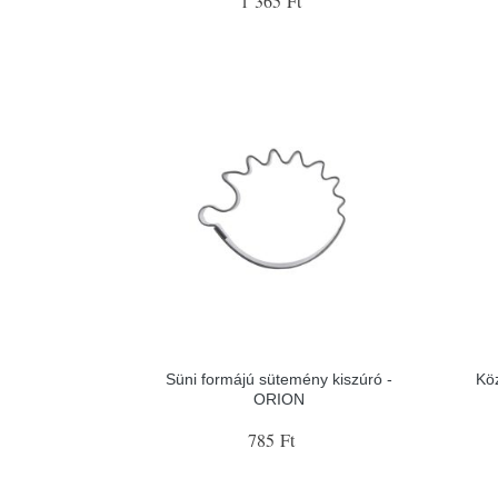
1 365 Ft
Süni formájú sütemény kiszúró -
Kö
ORION
785 Ft