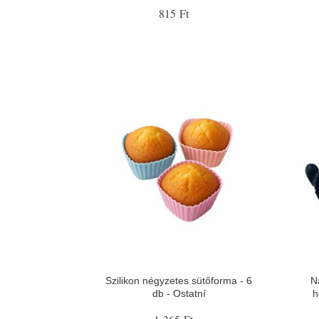
815 Ft
Szilikon négyzetes sütőforma - 6
N
db - Ostatní
h