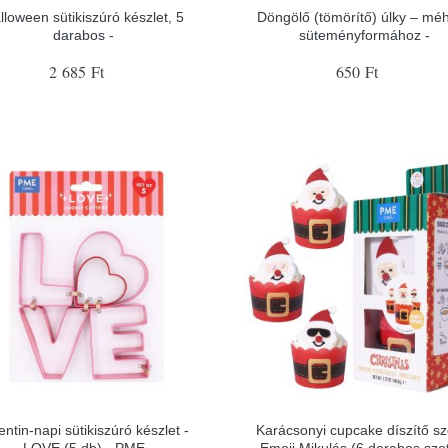
lloween sütikiszúró készlet, 5
Döngölő (tömörítő) úlky – mé
darabos -
süteményformához -
2 685 Ft
650 Ft
entin-napi sütikiszúró készlet -
Karácsonyi cupcake díszítő sze
LOVE (5 db) - PME
Emoji Mikulás (6 darabos szet