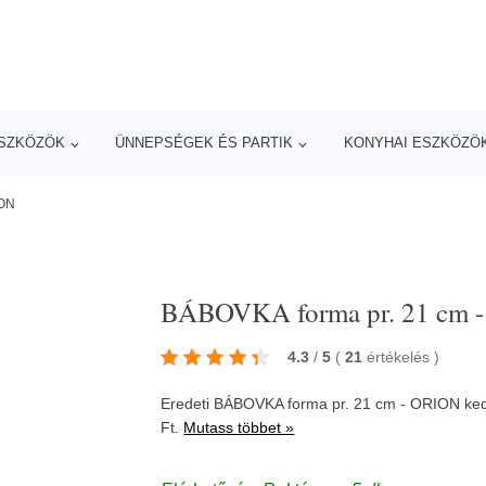
ESZKÖZÖK
ÜNNEPSÉGEK ÉS PARTIK
KONYHAI ESZKÖZÖ
ION
BÁBOVKA forma pr. 21 cm 
4.3
/
5
(
21
értékelés
)
Eredeti BÁBOVKA forma pr. 21 cm - ORION k
Ft.
Mutass többet »