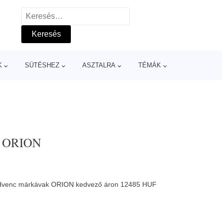
Keresés:
K
SÜTÉSHEZ
ASZTALRA
TÉMÁK
- ORION
edvenc márkávak
ORION
kedvező áron 12485 HUF