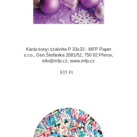
Karácsonyi szalvéta P 33x33 - MFP Paper
s.r.o., Gen.Štefánika 3581/52, 750 02 Přerov,
info@mfp.cz, www.mfp.cz
835 Ft