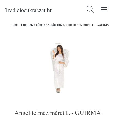
Tradiciocukraszat.hu
Keresés:
Home
/
Produkty
/
Témák
/
Karácsony
/
Angel jelmez méret L - GUIRMA
Angel jelmez méret L - GUIRMA