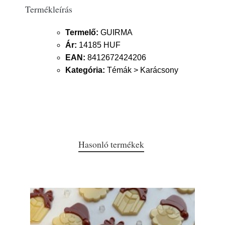
Termékleírás
Termelő:
GUIRMA
Ár:
14185 HUF
EAN:
8412672424206
Kategória:
Témák > Karácsony
Hasonló termékek