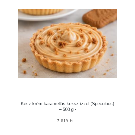
Kész krém karamellás keksz ízzel (Speculoos)
– 500 g -
2 815 Ft