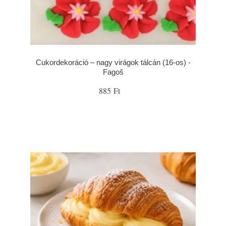
Cukordekoráció – nagy virágok tálcán (16-os) -
Fagoš
885 Ft