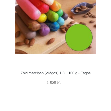
Zöld marcipán (világos) 1:3 – 100 g - Fagoš
1 050 Ft