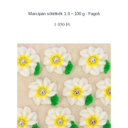
Marcipán sötétkék 1:3 – 100 g - Fagoš
1 050 Ft