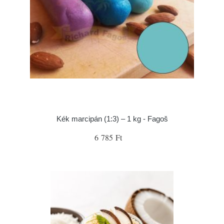
Kék marcipán (1:3) – 1 kg - Fagoš
6 785 Ft