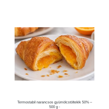
Termostabil narancsos gyümölcstöltelék 50% –
500 g -