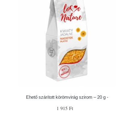
Ehető szárított körömvirág szirom – 20 g -
1 915 Ft