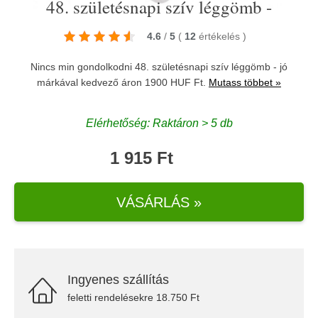
48. születésnapi szív léggömb -
4.6
/
5
(
12
értékelés
)
Nincs min gondolkodni 48. születésnapi szív léggömb - jó
márkával kedvező áron 1900 HUF Ft.
Mutass többet »
Elérhetőség: Raktáron > 5 db
1 915 Ft
VÁSÁRLÁS »
Ingyenes szállítás
feletti rendelésekre 18.750 Ft