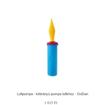
Lufipumpa - kétirányú pumpa lufikhoz - GoDan
1 015 Ft