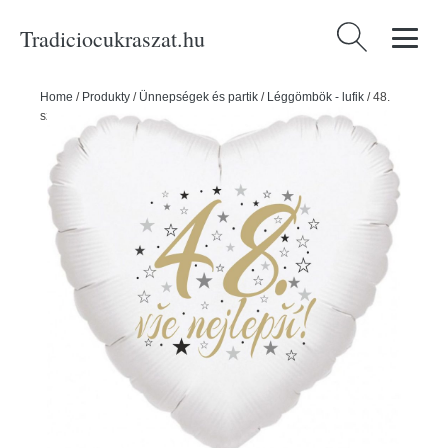
Tradiciocukraszat.hu
Keresés:
Home
/
Produkty
/
Ünnepségek és partik
/
Léggömbök - lufik
/
48.
születésnapi szív léggömb -