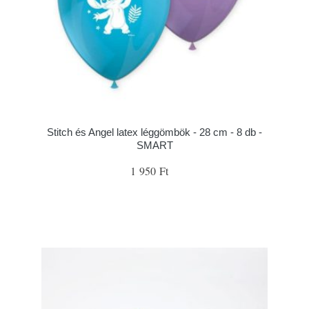
Stitch és Angel latex léggömbök - 28 cm - 8 db -
SMART
1 950 Ft