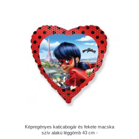
Képregényes katicabogár és fekete macska
szív alakú léggömb 43 cm -