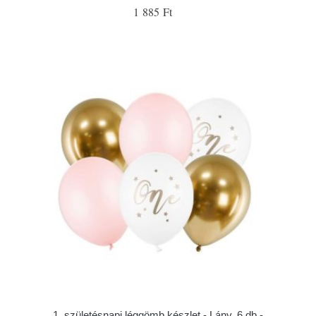
1 885 Ft
1. születésnapi léggömb készlet - Lány, 6 db -